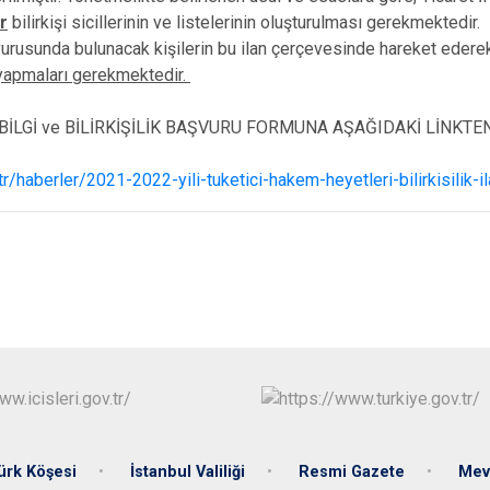
Beykoz
r
bilirkişi sicillerinin ve listelerinin oluşturulması gerekmektedir.
Beyoğlu
aşvurusunda bulunacak kişilerin bu ilan çerçevesinde hareket eder
yapmaları gerekmektedir.
Büyükçekme
Çatalca
 BİLGİ ve BİLİRKİŞİLİK BAŞVURU FORMUNA AŞAĞIDAKİ LİNKTEN
Esenler
.tr/haberler/2021-2022-yili-tuketici-hakem-heyetleri-bilirkisilik-il
Eyüpsultan
ürk Köşesi
İstanbul Valiliği
Resmi Gazete
Mev