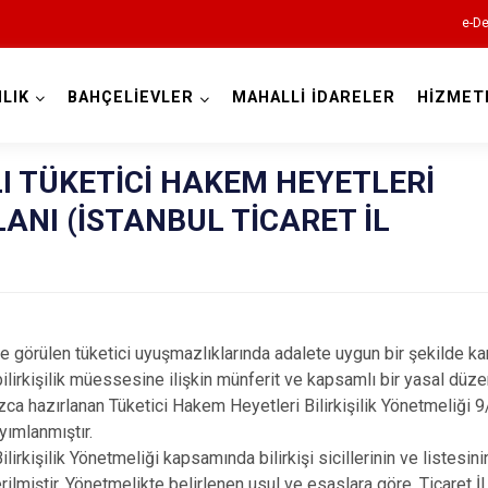
e-De
LIK
BAHÇELİEVLER
MAHALLİ İDARELER
HİZMET
İstanbul
LI TÜKETİCİ HAKEM HEYETLERİ
İLANI (İSTANBUL TİCARET İL
Adalar
Avcılar
Bağcılar
Bahçelievler
e görülen tüketici uyuşmazlıklarında adalete uygun bir şekilde ka
Bakırköy
bilirkişilik müessesine ilişkin münferit ve kapsamlı bir yasal dü
ca hazırlanan Tüketici Hakem Heyetleri Bilirkişilik Yönetmeliği 
Bayrampaşa
yımlanmıştır.
Beşiktaş
irkişilik Yönetmeliği kapsamında bilirkişi sicillerinin ve listesin
erilmiştir. Yönetmelikte belirlenen usul ve esaslara göre, Ticaret