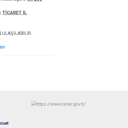
Maltepe
Başakşehir
Pendik
Beylikdüzü
ek
TİCARET İL
ce
Sarıyer
Çekmeköy
Şile
Esenyurt
 ULAŞILABİLİR.
Silivri
Sancaktepe
ani
Şişli
Sultangazi
zuat