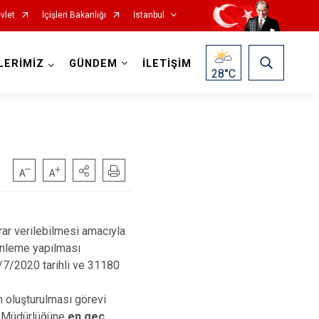
vlet
İçişleri Bakanlığı
İstanbul
LERİMİZ
GÜNDEM
İLETİŞİM
28
°C
Fatih
Sultanbeyli
Gaziosmanpaşa
Tuzla
Güngören
Ümraniye
Kadıköy
Üsküdar
rar verilebilmesi amacıyla
Kağıthane
Zeytinburnu
zenleme yapılması
9/7/2020 tarihli ve 31180
Kartal
Arnavutköy
Küçükçekmece
Ataşehir
in oluşturulması görevi
 İl Müdürlüğüne
en geç