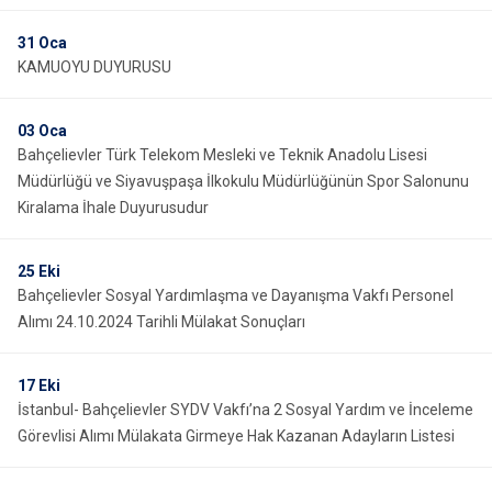
Çatalca
Şile
Esenyurt
31
Oca
Esenler
Silivri
Sancaktepe
KAMUOYU DUYURUSU
Eyüpsultan
Şişli
Sultangazi
03
Oca
Bahçelievler Türk Telekom Mesleki ve Teknik Anadolu Lisesi
Müdürlüğü ve Siyavuşpaşa İlkokulu Müdürlüğünün Spor Salonunu
Kiralama İhale Duyurusudur
25
Eki
Bahçelievler Sosyal Yardımlaşma ve Dayanışma Vakfı Personel
Alımı 24.10.2024 Tarihli Mülakat Sonuçları
17
Eki
İstanbul- Bahçelievler SYDV Vakfı’na 2 Sosyal Yardım ve İnceleme
Görevlisi Alımı Mülakata Girmeye Hak Kazanan Adayların Listesi