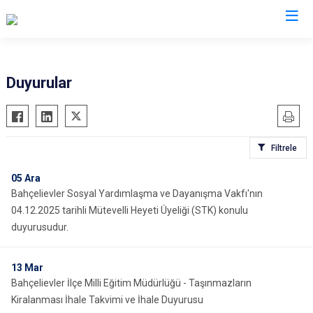
İstanbul
Duyurular
Adalar
Fatih
Sultanbeyli
Avcılar
Gaziosmanpaşa
Tuzla
Filtrele
Bağcılar
Güngören
Ümraniye
Bahçelievler
Kadıköy
Üsküdar
05
Ara
Bahçelievler Sosyal Yardımlaşma ve Dayanışma Vakfı'nın
Bakırköy
Kağıthane
Zeytinburnu
04.12.2025 tarihli Mütevelli Heyeti Üyeliği (STK) konulu
Bayrampaşa
Kartal
Arnavutköy
duyurusudur.
Beşiktaş
Küçükçekmece
Ataşehir
Beykoz
Maltepe
Başakşehir
13
Mar
Beyoğlu
Pendik
Beylikdüzü
Bahçelievler İlçe Milli Eğitim Müdürlüğü - Taşınmazların
Kiralanması İhale Takvimi ve İhale Duyurusu
Büyükçekmece
Sarıyer
Çekmeköy