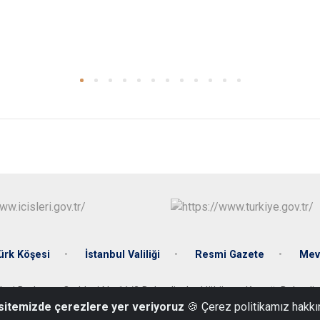
ürk Köşesi
İstanbul Valiliği
Resmi Gazete
Mev
llesi Barbaros Caddesi No:11/3 Bahçelievler Hükümet Konağı Bahçeli
 sitemizde çerezlere yer veriyoruz
🍪 Çerez politikamız hakkı
0 (212) 442 15 17