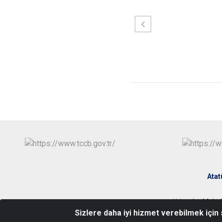
Atat
Şirinevler Maha
Sizlere daha iyi hizmet verebilmek için