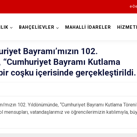
e-De
LIK
BAHÇELİEVLER
MAHALLİ İDARELER
HİZMET
İstanbul
riyet Bayramı’mızın 102.
 “Cumhuriyet Bayramı Kutlama
Adalar
ir coşku içerisinde gerçekleştirildi.
Avcılar
Bağcılar
Bahçelievler
ı’mızın 102. Yıldönümünde, “Cumhuriyet Bayramı Kutlama Tören
Bakırköy
ensupları, vatandaşlarımız ve öğrencilerimizin katılımıyla, büy
Bayrampaşa
Beşiktaş