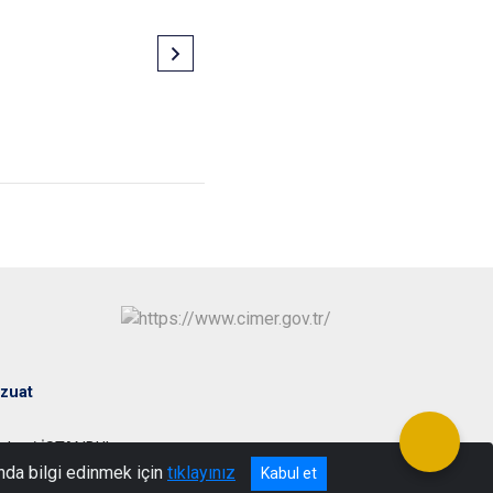
zuat
evler / İSTANBUL
nda bilgi edinmek için
tıklayınız
Kabul et