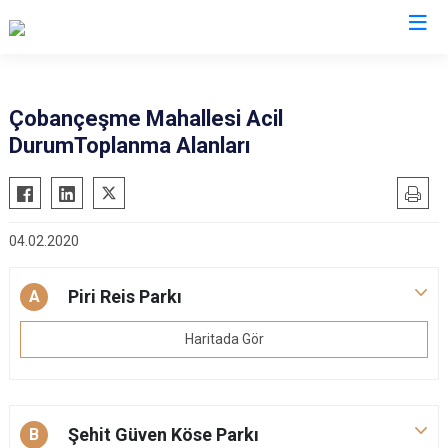
İstanbul
Çobançeşme Mahallesi Acil
DurumToplanma Alanları
Adalar
Fatih
Sultanbeyli
Avcılar
Gaziosmanpaşa
Tuzla
Bağcılar
Güngören
Ümraniye
04.02.2020
Bahçelievler
Kadıköy
Üsküdar
Bakırköy
Kağıthane
Zeytinburnu
Piri Reis Parkı
A
Bayrampaşa
Kartal
Arnavutköy
Haritada Gör
Beşiktaş
Küçükçekmece
Ataşehir
Beykoz
Maltepe
Başakşehir
Beyoğlu
Pendik
Beylikdüzü
Şehit Güven Köse Parkı
B
Büyükçekmece
Sarıyer
Çekmeköy