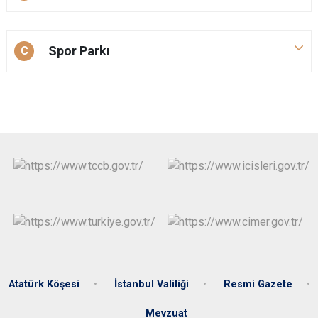
Çatalca
Şile
Esenyurt
Esenler
Silivri
Sancaktepe
Spor Parkı
C
Eyüpsultan
Şişli
Sultangazi
Atatürk Köşesi
İstanbul Valiliği
Resmi Gazete
Mevzuat